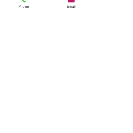
153 patentes, lo que lo sitúa en lo 
Phone
Email
más alto de la industria automotriz 
de China.
Ver todo
Entradas recientes