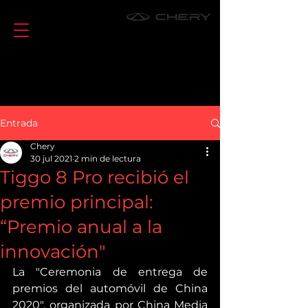
Entrada
Chery
30 jul 2021
2 min de lectura
Tiggo 8 Pro recibió el
premio principal:
“Premio anual a la
innovación"
La "Ceremonia de entrega de 
premios del automóvil de China 
2020", organizada por China Media 